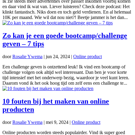
Ik zie steeds meer advertenties over passief inkomen voorbij komen
en daar vind ik wat van. Liever luisteren? Check deze podcast: Het
klinkt fantastisch. Niks doen en toch geld verdienen. En al helemaal
10K per maand. Wie wil dat nou niet?! Beetje jammer is het dan...
Zo kan je een goede bootcamp/challenge
geven – 7 tips
door
Rosalie Ywema
|
jun 24, 2024
|
Online product
Een challenge geven is ontzettend leuk! Ik vind een bootcamp of
challenge volgen ook altijd wel interessant. Dan ben je voor korte
tijd intensief met het onderwerp bezig, waardoor je veel kunt leren.
Daarom vond ik het ook hoog tijd om zelf eens een challenge te...
10 fouten bij het maken van online
producten
door
Rosalie Ywema
|
mei 9, 2024
|
Online product
Online producten worden steeds populairder. Vind ik super goed