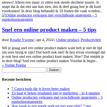
nieuws! Alleen een maar: er zitten ook steeds slechtere tussen. Je
snapt dat ik dat niet aan kan zien, dus ik deel graag hoe je dit kunt
voorkomen! In deze blog behandel ik 10 fouten die vaak worden...
Snel een online product maken – 5 tips
door
Rosalie Ywema
|
apr 4, 2024
|
Online product
,
Productiviteit
Wil je graag snel een online product maken want heb je niet de tijd
om uren bezig te zijn? Dat hoeft ook niet! Ik ben ervan overtuigd dat
je ook best snel een online product kunt maken. Hoe? Dat ontdek je
in deze blog! Snel een online product maken Voordat ik begin...
« Vorige Pagina
Zoeken
naar:
Recente berichten
7 Canva tools die je leven beter maken
Zo haal je betere resultaten met je marketing – in 4 stappen
Online producten verkopen met verschillende strategieën – 5
marketingstrategieën
Hoe maak je een goede podcast met gast erbij? 7 tips